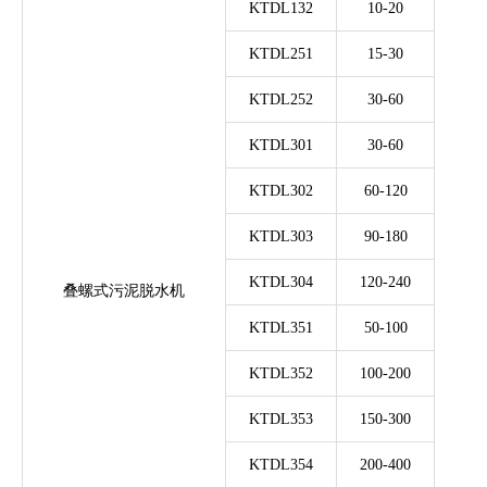
KTDL132
10-20
KTDL251
15-30
KTDL252
30-60
KTDL301
30-60
KTDL302
60-120
KTDL303
90-180
KTDL304
120-240
叠螺式污泥脱水机
（绝
KTDL351
50-100
KTDL352
100-200
KTDL353
150-300
KTDL354
200-400