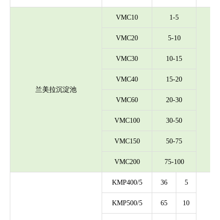
VMC10
1-5
VMC20
5-10
VMC30
10-15
VMC40
15-20
（进
兰美拉沉淀池
（m
VMC60
20-30
VMC100
30-50
VMC150
50-75
VMC200
75-100
KMP400/5
36
5
KMP500/5
65
10