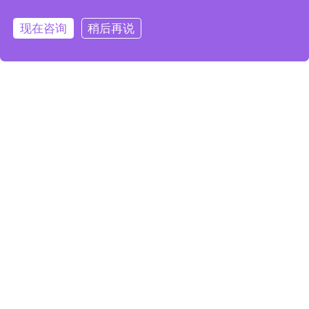
的售前、售后服务体系；可实现现场服务和远程服务
相结合的反应服务机制，能够叠螺式污泥脱水机在使
现在咨询
稍后再说
用中得到有力保障，帮助客户及时解决问题。
全面的售前支持
江苏康泰环保经过多年的技术沉淀，凭着强有力的技
术支持，组建了一支快捷、专业的售后服务团队；建
立了完善的售前、售后服务体系；可实现现场服务和
远程服务相结合的反应服务机制，能够叠螺式污泥脱
水机在使用中得到有力保障，帮助客户及时解决问