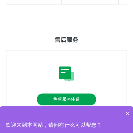
售后服务
售后服务体系
×
江苏康泰环保经过多年的技术沉淀，凭着方案支持，
欢迎来到本网站，请问有什么可以帮您？
组建了一支快捷、专业的售后服务团队；建立了完善